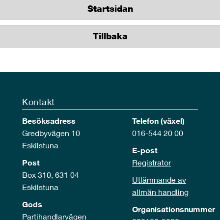
Startsidan
Tillbaka
Kontakt
Besöksadress
Telefon (växel)
Gredbyvägen 10
016-544 20 00
Eskilstuna
E-post
Post
Registrator
Box 310, 631 04
Utlämnande av
Eskilstuna
allmän handling
Gods
Organisationsnummer
Partihandlarvägen