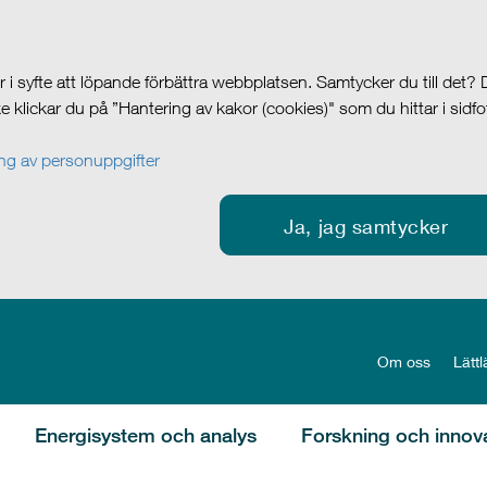
i syfte att löpande förbättra webbplatsen. Samtycker du till det?
cke klickar du på ”Hantering av kakor (cookies)" som du hittar i sidf
g av personuppgifter
Ja, jag samtycker
Om oss
Lättl
Energisystem och analys
Forskning och innov