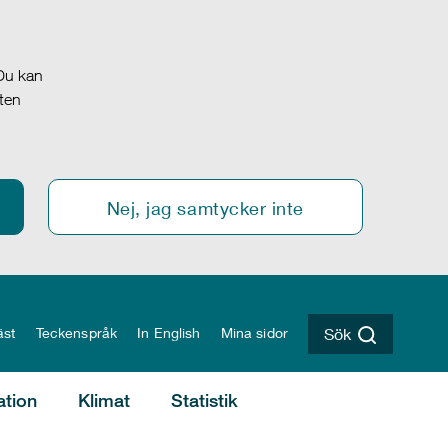
 Du kan
oten
Nej, jag samtycker inte
äst
Teckenspråk
In English
Mina sidor
Sök
ation
Klimat
Statistik