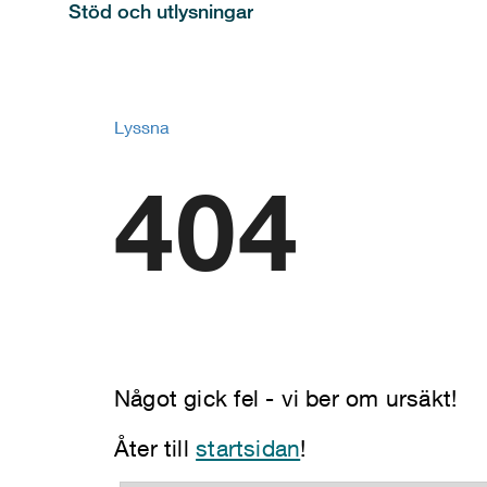
Stöd och utlysningar
Lyssna
404
Något gick fel - vi ber om ursäkt!
Åter till
startsidan
!