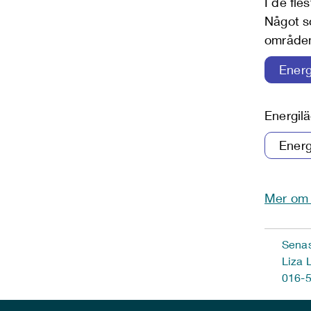
I de fles
Något so
områden
Energilä
Mer om 
Senas
Liza 
016-5