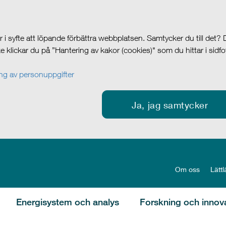
i syfte att löpande förbättra webbplatsen. Samtycker du till det?
cke klickar du på ”Hantering av kakor (cookies)" som du hittar i sidf
g av personuppgifter
Ja, jag samtycker
Om oss
Lättl
Energisystem och analys
Forskning och innov