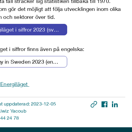
ta fall sträcker sig statistiken tillbaka till 1970.
m gör det möjligt att följa utvecklingen inom olika
 och sektorer över tid.
Energiläget i siffror 2023 (svenska)
get i siffror finns även på engelska:
Energy in Sweden 2023 (engelska)
Energiläget
t uppdaterad: 2023-12-05
Liwiz Yacoub
44 24 78