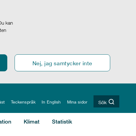
 Du kan
oten
Nej, jag samtycker inte
äst
Teckenspråk
In English
Mina sidor
Sök
ation
Klimat
Statistik