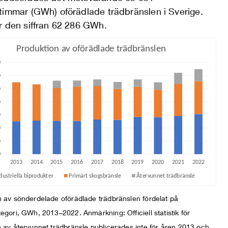
timmar (GWh) oförädlade trädbränslen i Sverige.
r den siffran 62 286 GWh.
n av sönderdelade oförädlade trädbränslen fördelat på
egori, GWh, 2013–2022. Anmärkning: Officiell statistik för
 av återvunnet trädbränsle publicerades inte för åren 2013 och