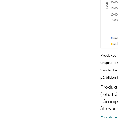
Produktio
ursprung 
Värdet för
på bilden 
Produkt
(returtr
från im
återvun