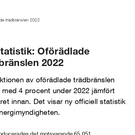
lade trädbränslen 2022
tatistik: Oförädlade
bränslen 2022
ktionen av oförädlade trädbränslen
 med 4 procent under 2022 jämfört
et innan. Det visar ny officiell statistik
Energimyndigheten.
oducerades det motsvarande 65 051