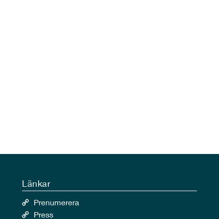
Länkar
Prenumerera
Press