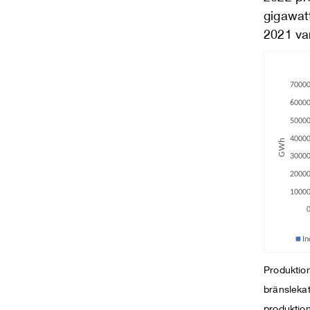
gigawat
2021 va
Produktio
bränslekat
produktion