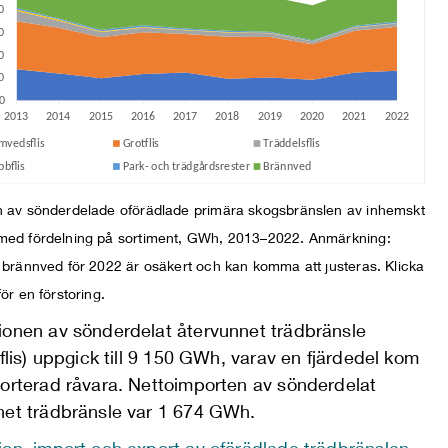
n av sönderdelade oförädlade primära skogsbränslen av inhemskt
med fördelning på sortiment, GWh, 2013–2022. Anmärkning:
 brännved för 2022 är osäkert och kan komma att justeras. Klicka
för en förstoring.
ionen av sönderdelat återvunnet trädbränsle
äflis) uppgick till 9 150 GWh, varav en fjärdedel kom
porterad råvara. Nettoimporten av sönderdelat
net trädbränsle var 1 674 GWh.