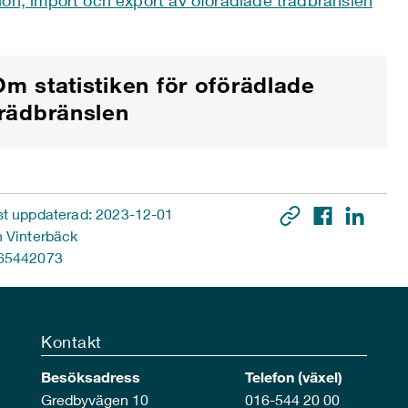
ion, import och export av oförädlade trädbränslen
Om statistiken för oförädlade
trädbränslen
t uppdaterad: 2023-12-01
 Vinterbäck
65442073
Kontakt
Besöksadress
Telefon (växel)
Gredbyvägen 10
016-544 20 00