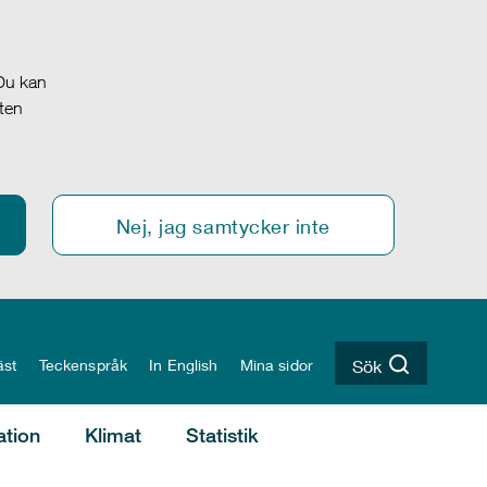
 Du kan
oten
Nej, jag samtycker inte
äst
Teckenspråk
In English
Mina sidor
Sök
ation
Klimat
Statistik