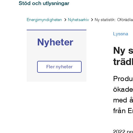
Stöd och utlysningar
Energimyndigheten
Nyhetsarkiv
Ny statistik: Oföräd
Lyssna
Nyheter
Ny s
träd
Fler nyheter
Produ
ökade
med år
från 
2022 pr