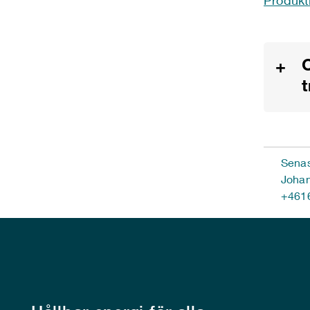
Produkt
+
Senas
Johan
+461