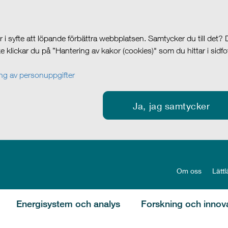
i syfte att löpande förbättra webbplatsen. Samtycker du till det?
cke klickar du på ”Hantering av kakor (cookies)" som du hittar i sidf
g av personuppgifter
Ja, jag samtycker
Om oss
Lättl
Energisystem och analys
Forskning och innov