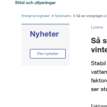
Stöd och utlysningar
Energimyndigheten
Nyhetsarkiv
Så ser energiläget ut 
Lyssna
Nyheter
Så s
vint
Fler nyheter
Stabil
vatte
faktor
ser st
Faktore