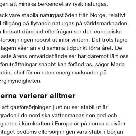
ingen att minska beroendet av rysk naturgas.
ack vare stabila naturgasflöden från Norge, relativt
 tillgång på flytande naturgas på världsmarknaden
 fortsatt dämpad efterfrågan ser den europeiska
försörjningen robust ut inför vintern
.
Det
trots lägre
lagernivåer än vid samma tidpunkt förra året. De
aste årens omvärldshändelser har däremot lärt oss
 förutsättningar snabbt kan förändras, säger Maria
trin, chef för enheten energimarknader på
ergimyndigheten
.
serna varierar alltmer
att gasförsörjningen just nu ser stabil ut är
sgraden i de nordiska vattenmagasinen god och
ligheten i kärnkraften i Europa är på normala nivåer.
aget bedöms elförsörjningen vara stabil i början