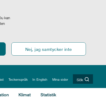
 Du kan
oten
Nej, jag samtycker inte
äst
Teckenspråk
In English
Mina sidor
Sök
ation
Klimat
Statistik