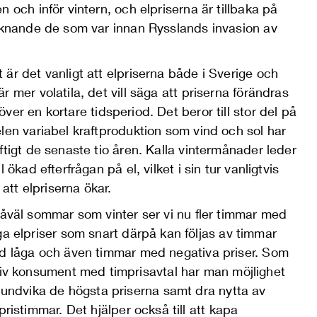
n och inför vintern, och elpriserna är tillbaka på
liknande de som var innan Rysslands invasion av
.
är det vanligt att elpriserna både i Sverige och
r mer volatila
, det vill säga att priserna förändras
över en
kort
are tidsperiod.
Det beror till stor del
på
len variabel kraftproduktion som vind och sol har
ftigt de senaste tio åren.
Kalla vintermånader leder
ill ökad efterfrågan på el, vilket i sin tur vanligtvis
l att elpriserna ökar.
åväl sommar som vinter ser vi nu
fler
timmar
med
g
a
elpriser
som snart därpå kan följas av
timmar
ed
låg
a
och även
timmar med
negativa priser
.
Som
iv konsument med timprisavtal har man möjlighet
 undvika de högsta priserna samt dra nytta av
pristimmar.
Det
hjälper
också till
att kapa