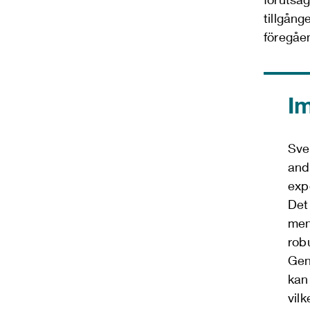
tillgång
föregåen
I
Sve
and
exp
Det 
men
rob
Gen
kan 
vil