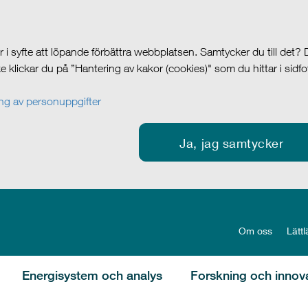
i syfte att löpande förbättra webbplatsen. Samtycker du till det?
cke klickar du på ”Hantering av kakor (cookies)" som du hittar i sidf
g av personuppgifter
Ja, jag samtycker
Om oss
Lättl
Energisystem och analys
Forskning och innov