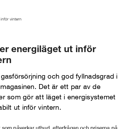
inför vintern
er energiläget ut inför
ern
 gasförsörjning och god fyllnadsgrad i
nmagasinen. Det är ett par av de
er som gör att läget i energisystemet
abilt ut inför vintern.
r som påverkar utbud, efterfrågan och priserna på