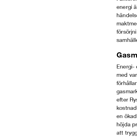
energi ä
händels
maktmed
försörjn
samhälle
Gasm
Energi-
med vara
förhålla
gasmark
efter Ry
kostnade
en ökad 
höjda pr
att try