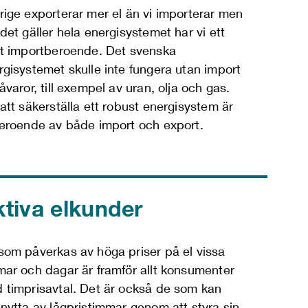
rige exporterar mer el än vi importerar men
det gäller hela energisystemet har vi ett
rt importberoende. Det svenska
rgisystemet skulle inte fungera utan import
åvaror, till exempel av uran, olja och gas.
 att säkerställa ett robust energisystem är
beroende av både import och export.
tiva elkunder
som påverkas av höga
priser på
el
vissa
mar och dagar är
framför allt
konsumenter
 timprisavtal.
Det är också de som
kan
 nytta av lågpristimmar
genom att styra sin