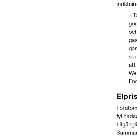
inriktn
–
T
god
och
gas
gas
sen
att
Wes
En
Elpri
Förutom 
fyllnad
tillgäng
Sammant