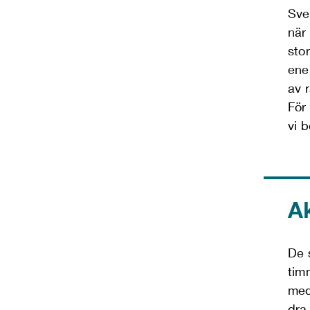
Sve
när 
sto
ene
av r
För
vi 
Ak
De 
tim
med
dra