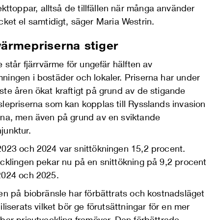
ekttoppar
,
alltså de tillfällen när
många
använder
ket el samtidigt
, säger Maria Westrin
.
värmepriserna stiger
e står fjärrvärme för ungefär hälften av
ningen i bostäder och lokaler. Priserna har under
ste åren ökat kraftigt på grund av de stigande
lepriserna som kan kopplas till Rysslands invasion
ina, men även på grund av en sviktande
junktur.
2023 och 2024 var snittökningen 15,2 procent.
ecklingen pekar nu på en snittökning på 9,2 procent
2024 och 2025.
en på biobränsle har förbättrats och kostnadsläget
iliserats vilket bör ge förutsättningar för en mer
bar prisutveckling framöver. Den förbättrade