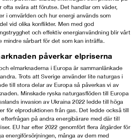
r ofta svåra att förutse. Det handlar om väder,
er i omvärlden och hur energi används som
el vid olika konflikter. Men med god
ingstrygghet och effektiv energianvändning blir vårt
 mindre sårbart för det som kan inträffa.
arknaden påverkar elpriserna
 och elmarknaderna i Europa är sammanlänkade
ndra. Trots att Sverige använder lite naturgas i
nde till stora delar av Europa så påverkas vi av
naden. Minskade ryska naturgasflöden till Europa
sslands invasion av Ukraina 2022 ledde till höga
r för elproduktionen från gas. Det ledde också till
efterfrågan på andra energibärare med där till
iser. EU har efter 2022 genomfört flera åtgärder för
gga energiförsörjningen, många av dem med