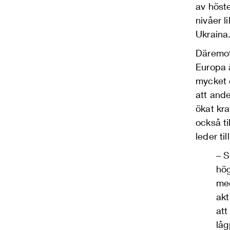
av höste
nivåer 
Ukraina
Däremot 
Europa ä
mycket
att ande
ökat kra
också
t
leder til
–
S
hö
m
akt
att
låg