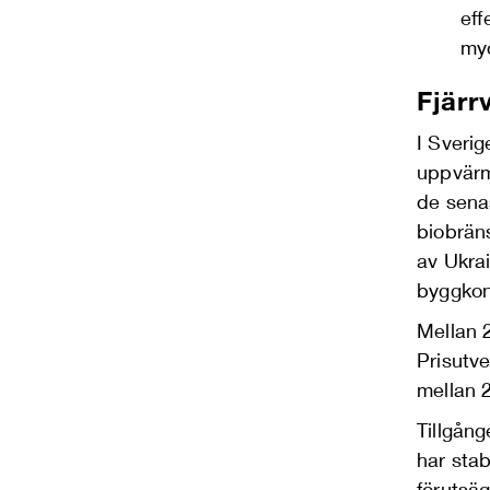
eff
myc
Fjärr
I Sverig
uppvärm
de sena
biobräns
av Ukra
byggkon
Mellan 
Prisutv
mellan 
Tillgång
har stab
förutsäg