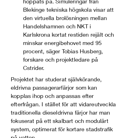
hoppats på
.
Simuleringar från
Blekinge
t
ekniska
h
ögskola visar att
den virtuella brolösningen mellan
Handelshamnen
och NKT i
Karlskrona kortat restiden rejält och
minska
r
energibehovet med 95
procent
, säger Tobias Husberg,
forskare och projektledare på
Cstrider
.
Projektet har studerat självkörande,
eldrivna passagerarfärjor som kan
kopplas ihop och anpassas efter
efterfrågan. I stället för att vidareutveckla
traditionella dieseldrivna färjor har man
fokuserat på ett skalbart och modulärt
system, optimerat för kortare stadstrafik
på vatten.