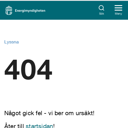
Sök
Meny
Lyssna
404
Något gick fel - vi ber om ursäkt!
Åter till
startsidan
!