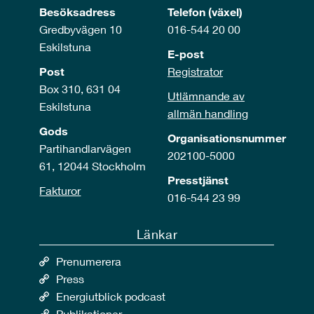
Besöksadress
Telefon (växel)
Gredbyvägen 10
016-544 20 00
Eskilstuna
E-post
Post
Registrator
Box 310, 631 04
Utlämnande av
Eskilstuna
allmän handling
Gods
Organisationsnummer
Partihandlarvägen
202100-5000
61, 12044 Stockholm
Presstjänst
Fakturor
016-544 23 99
Länkar
Prenumerera
Press
Energiutblick podcast
Publikationer