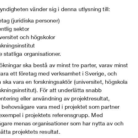
ndigheten vänder sig i denna utlysning till:
etag (juridiska personer)
entlig sektor
versitet och högskolor
skningsinstitut
e statliga organisationer.
ökningar ska bestå av minst tre parter, varav minst
vara ett företag med verksamhet i Sverige, och
 ska vara en forskningsaktör (universitet, högskola
rskningsinstitut). För att underlätta snabb
tering eller användning av projektresultat,
 behovsägare vara med i projektet som partner
ll exempel i projektets referensgrupp. Med
gare menas organisationer som har nytta av och
tta projektets resultat.