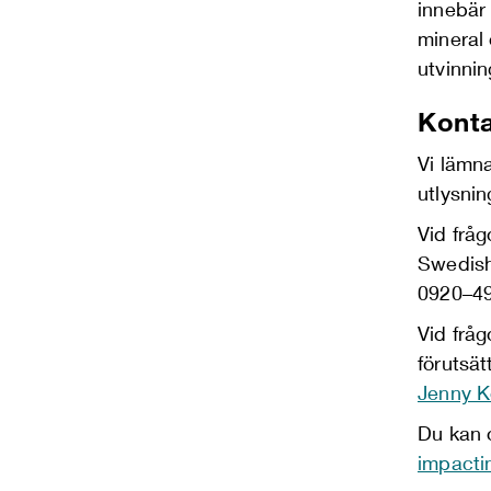
innebär 
mineral
utvinni
Kont
Vi lämn
utlysnin
Vid frå
Swedish
0920–49
Vid fråg
förutsä
Jenny K
Du kan o
impacti