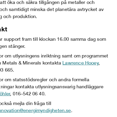
att öka och säkra tillgången på metaller och
 och samtidigt minska det planetära avtrycket av
ng och produktion.
akt
ar support fram till klockan 16.00 samma dag som
gen stänger.
gor om utlysningens inriktning samt om programmet
 Metals & Minerals kontakta
Lawrence Hooey
,
3 665.
or om statsstödsregler och andra formella
ttningar kontakta utlysningsansvarig handläggare
öhler
, 016–542 06 40.
ckså mejla din fråga till
nnovation@energimyndigheten.se
.