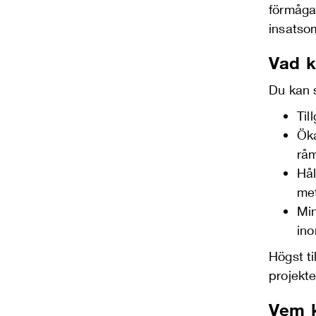
förmåga
insatso
Vad k
Du kan s
Til
Ök
råm
Hål
met
Min
ino
Högst ti
projekt
Vem 