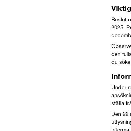
Vikti
Beslut o
2025. P
decemb
Observe
den full
du söke
Infor
Under m
ansökni
ställa f
Den 22 
utlysnin
informat