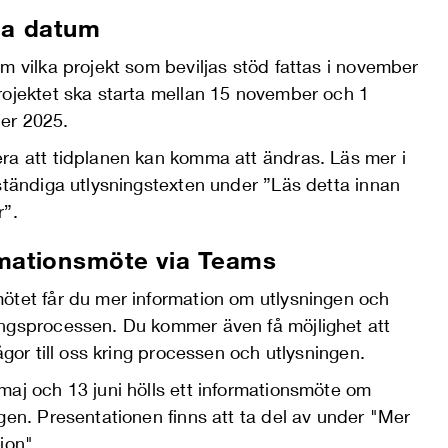
ga datum
m vilka projekt som beviljas stöd fattas i november
rojektet ska starta mellan 15 november och 1
er 2025.
ra att tidplanen kan komma att ändras. Läs mer i
ständiga utlysningstexten under ”Läs detta innan
r”.
mationsmöte via Teams
ötet får du mer information om utlysningen och
ngsprocessen. Du kommer även få möjlighet att
rågor till oss kring processen och utlysningen.
maj och 13 juni hölls ett informationsmöte om
gen. Presentationen finns att ta del av under "Mer
ion".