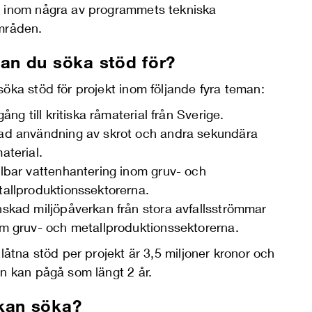
 inom några av programmets tekniska
mråden.
an du söka stöd för?
öka stöd för projekt inom följande fyra teman:
lgång till kritiska råmaterial från Sverige.
ad användning av skrot och andra sekundära
aterial.
lbar vattenhantering inom gruv- och
allproduktionssektorerna.
skad miljöpåverkan från stora avfallsströmmar
m gruv- och metallproduktionssektorerna.
llåtna stöd per projekt är 3,5 miljoner kronor och
en kan pågå som längt 2 år.
kan söka?