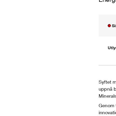
Si
Utl
Syftet m
uppnå b
Mineral
Genom f
innovat