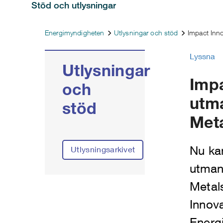
Stöd och utlysningar
Energimyndigheten
Utlysningar och stöd
Impact Inn
Lyssna
Utlysningar
Impa
och
utm
stöd
Meta
Nu ka
Utlysningsarkivet
utman
Metal
Innova
Energ