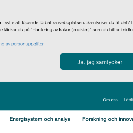
i syfte att löpande förbättra webbplatsen. Samtycker du till det?
cke klickar du på ”Hantering av kakor (cookies)" som du hittar i sidf
g av personuppgifter
Ja, jag samtycker
Om oss
Lättl
Energisystem och analys
Forskning och innov