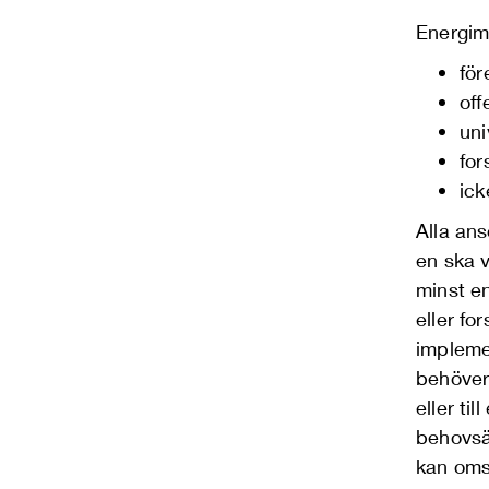
Energimy
för
off
uni
for
ick
Alla ans
en ska 
minst en
eller fo
implemen
behöver
eller ti
behovsä
kan omsä