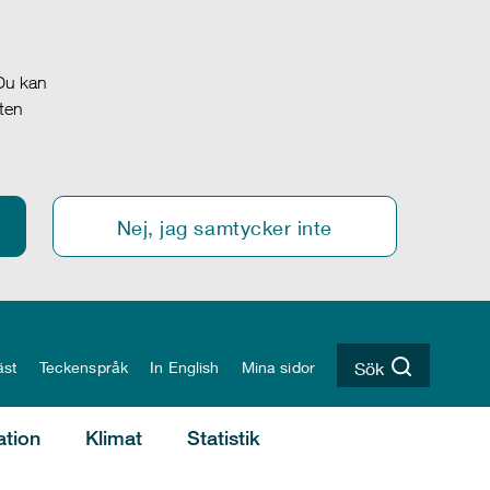
 Du kan
oten
Nej, jag samtycker inte
äst
Teckenspråk
In English
Mina sidor
Sök
ation
Klimat
Statistik