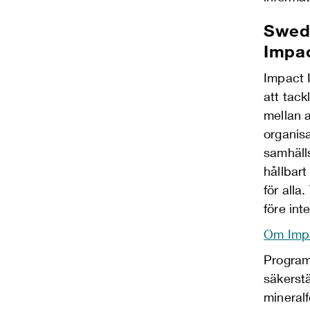
Swedi
Impac
Impact I
att tack
mellan a
organisa
samhäll
hållbart
för alla
före inte
Om Impa
Program
säkerstä
mineralf