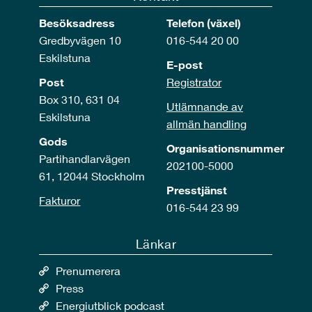
Besöksadress
Telefon (växel)
Gredbyvägen 10
016-544 20 00
Eskilstuna
E-post
Post
Registrator
Box 310, 631 04
Utlämnande av
Eskilstuna
allmän handling
Gods
Organisationsnummer
Partihandlarvägen
202100-5000
61, 12044 Stockholm
Presstjänst
Fakturor
016-544 23 99
Länkar
Prenumerera
Press
Energiutblick podcast