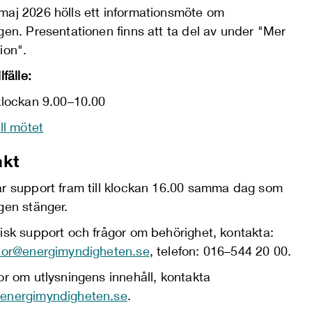
maj 2026 hölls ett informationsmöte om
gen. Presentationen finns att ta del av under "Mer
ion".
lfälle:
 klockan 9.00–10.00
ill mötet
akt
ar support fram till klockan 16.00 samma dag som
gen stänger.
isk support och frågor om behörighet, kontakta:
ator@energimyndigheten.se
, telefon: 016–544 20 00.
or om utlysningens innehåll, kontakta
energimyndigheten.se
.