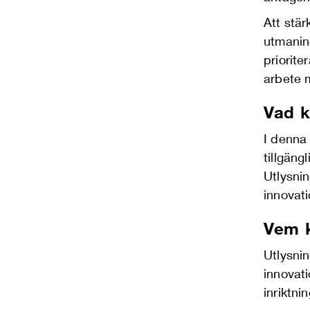
Att stär
utmaning
priorit
arbete 
Vad k
I denna 
tillgäng
Utlysnin
innovati
Vem 
Utlysnin
innovat
inriktni