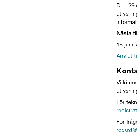
Den 29 
utlysnin
informat
Nästa til
16 juni
Anslut t
Kont
Vi lämn
utlysnin
För tekn
registr
För fråg
robust@