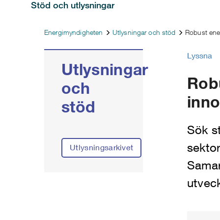
Stöd och utlysningar
Energimyndigheten
Utlysningar och stöd
Robust ene
Lyssna
Utlysningar
Rob
och
inno
stöd
Sök st
sektor
Utlysningsarkivet
Samarb
utveck