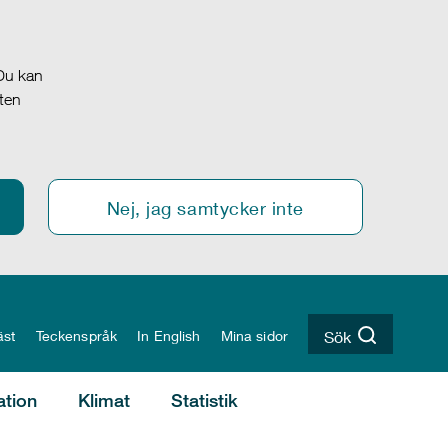
 Du kan
oten
Nej, jag samtycker inte
äst
Teckenspråk
In English
Mina sidor
Sök
ation
Klimat
Statistik