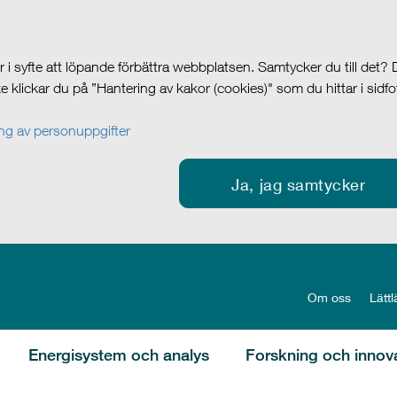
i syfte att löpande förbättra webbplatsen. Samtycker du till det?
cke klickar du på ”Hantering av kakor (cookies)" som du hittar i sidf
g av personuppgifter
Ja, jag samtycker
Om oss
Lättl
Energisystem och analys
Forskning och innov