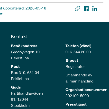
t uppdaterad: 2026-05-18
st
Kontakt
Besöksadress
Telefon (växel)
Gredbyvägen 10
016-544 20 00
Eskilstuna
E-post
Post
Registrator
Box 310, 631 04
Utlämnande av
Eskilstuna
allmän handling
Gods
Organisationsnummer
Partihandlarvägen
202100-5000
61, 12044
Presstjänst
Stockholm