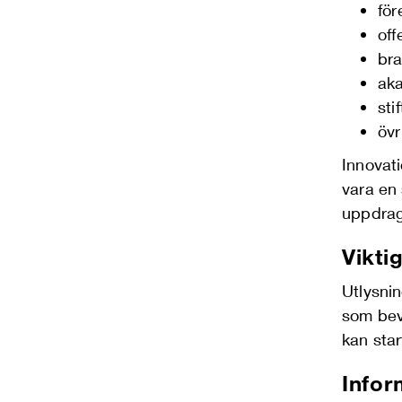
för
off
bra
aka
sti
övr
Innovati
vara en 
uppdrag 
Vikti
Utlysnin
som bev
kan star
Infor