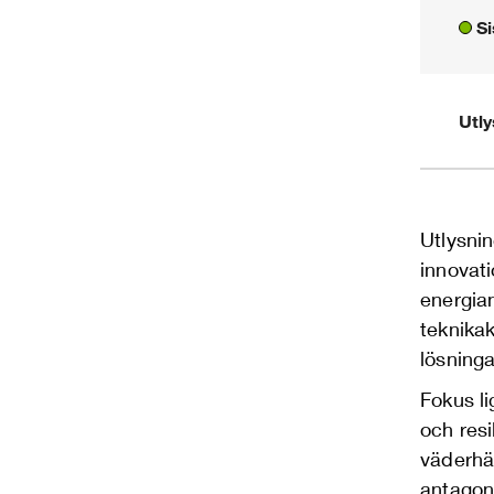
Si
Utl
Utlysnin
innovati
energia
teknikak
lösninga
Fokus l
och resi
väderhän
antagoni