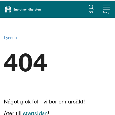
Sök
Meny
Lyssna
404
Något gick fel - vi ber om ursäkt!
Åter till
startsidan
!