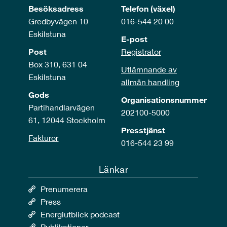
Besöksadress
Telefon (växel)
Gredbyvägen 10
016-544 20 00
Eskilstuna
E-post
Post
Registrator
Box 310, 631 04
Utlämnande av
Eskilstuna
allmän handling
Gods
Organisationsnummer
Partihandlarvägen
202100-5000
61, 12044 Stockholm
Presstjänst
Fakturor
016-544 23 99
Länkar
Prenumerera
Press
Energiutblick podcast
Publikationer