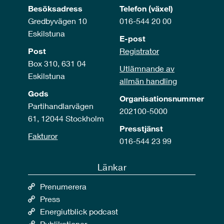
Besöksadress
Telefon (växel)
Gredbyvägen 10
016-544 20 00
Eskilstuna
E-post
Post
Registrator
Box 310, 631 04
Utlämnande av
Eskilstuna
allmän handling
Gods
Organisationsnummer
Partihandlarvägen
202100-5000
61, 12044 Stockholm
Presstjänst
Fakturor
016-544 23 99
Länkar
Prenumerera
Press
Energiutblick podcast
Publikationer