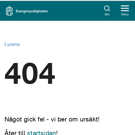
Sök
Meny
Lyssna
404
Något gick fel - vi ber om ursäkt!
Åter till
startsidan
!