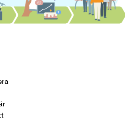
era
är
tt