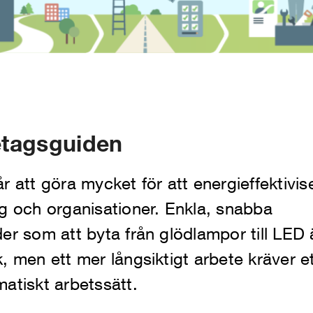
etagsguiden
r att göra mycket för att energieffektivis
g och organisationer. Enkla, snabba
er som att byta från glödlampor till LED 
, men ett mer långsiktigt arbete kräver e
atiskt arbetssätt.