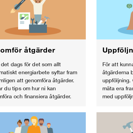
Uppföljn
omför åtgärder
För att kunn
 det dags för det som allt
åtgärderna b
matiskt energiarbete syftar fram
uppföljning. 
nämligen att genomföra åtgärder.
mäta era fra
år du tips om hur ni kan
med uppföljn
föra och finansiera åtgärder.