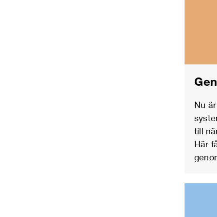
Gen
Nu är
syste
till 
Här f
genom