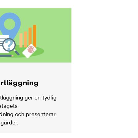
rtläggning
tläggning ger en tydlig
retagets
dning och presenterar
gärder.