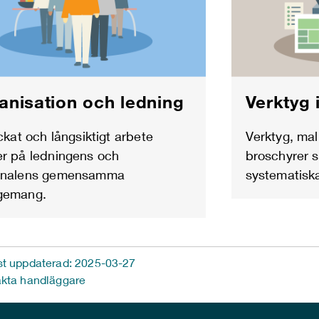
Verktyg 
anisation och ledning
Verktyg, mal
yckat och långsiktigt arbete
broschyrer s
r på ledningens och
systematiska
onalens gemensamma
gemang.
t uppdaterad: 2025-03-27
kta handläggare