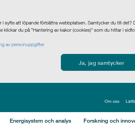
i syfte att löpande förbättra webbplatsen. Samtycker du till det?
cke klickar du på ”Hantering av kakor (cookies)" som du hittar i sidf
g av personuppgifter
Ja, jag samtycker
Om oss
Lättl
Energisystem och analys
Forskning och innov