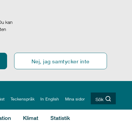
 Du kan
oten
Nej, jag samtycker inte
äst
Teckenspråk
In English
Mina sidor
Sök
ation
Klimat
Statistik