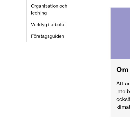
Organisation och
ledning
Verktyg i arbetet
Företagsguiden
Om 
Att a
inte 
också
klima