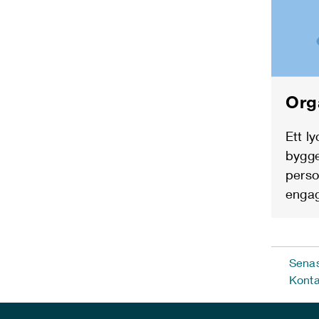
Org
Ett l
bygge
pers
enga
Senas
Konta