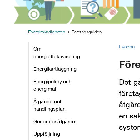
Energimyndigheten
Företagsguiden
Lyssna
Om
energieffektivisering
För
Energikartläggning
Det gå
Energipolicy och
energimål
företa
Åtgärder och
åtgärd
handlingsplan
en sak
Genomför åtgärder
system
Uppföljning