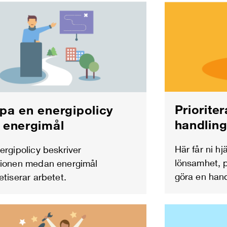
Priorite
pa en energipolicy
handlin
 energimål
Här får ni h
ergipolicy beskriver
lönsamhet, p
ionen medan energimål
göra en hand
etiserar arbetet.