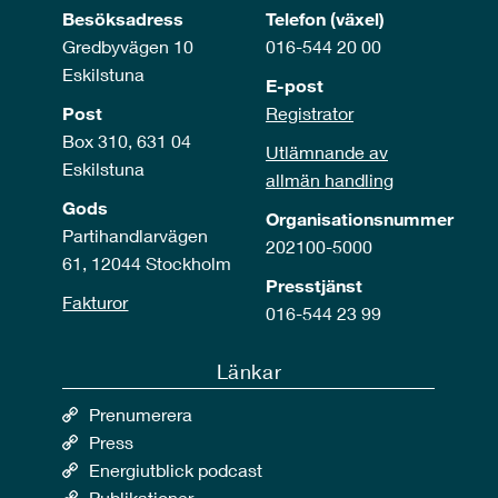
Besöksadress
Telefon (växel)
Gredbyvägen 10
016-544 20 00
Eskilstuna
E-post
Post
Registrator
Box 310, 631 04
Utlämnande av
Eskilstuna
allmän handling
Gods
Organisationsnummer
Partihandlarvägen
202100-5000
61, 12044 Stockholm
Presstjänst
Fakturor
016-544 23 99
Länkar
Prenumerera
Press
Energiutblick podcast
Publikationer