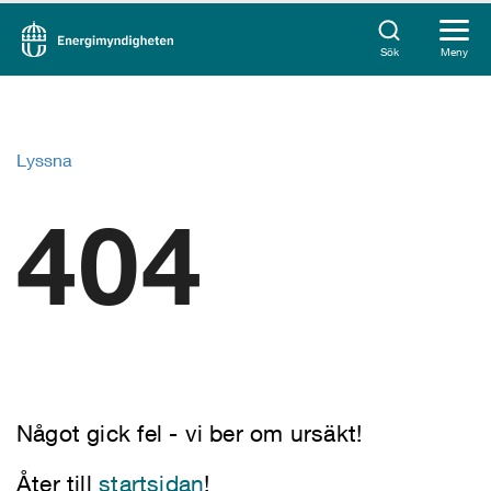
Sök
Meny
Lyssna
404
Något gick fel - vi ber om ursäkt!
Åter till
startsidan
!