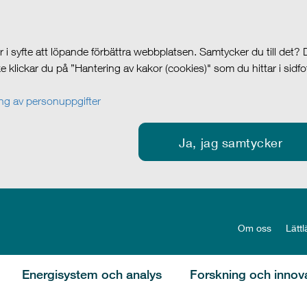
i syfte att löpande förbättra webbplatsen. Samtycker du till det?
cke klickar du på ”Hantering av kakor (cookies)" som du hittar i sidf
g av personuppgifter
Ja, jag samtycker
Om oss
Lättl
Energisystem och analys
Forskning och innov