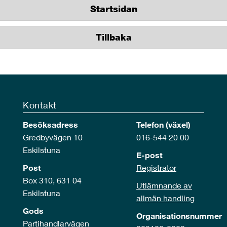
Startsidan
Tillbaka
Kontakt
Besöksadress
Telefon (växel)
Gredbyvägen 10
016-544 20 00
Eskilstuna
E-post
Post
Registrator
Box 310, 631 04
Utlämnande av
Eskilstuna
allmän handling
Gods
Organisationsnummer
Partihandlarvägen