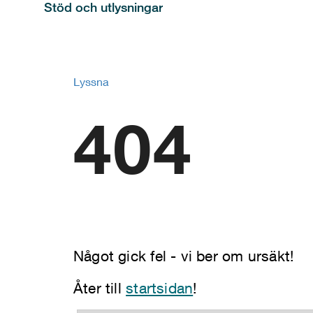
Stöd och utlysningar
Lyssna
404
Något gick fel - vi ber om ursäkt!
Åter till
startsidan
!