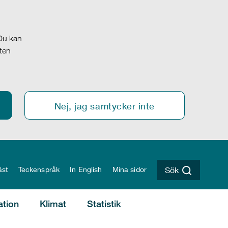
 Du kan
oten
Nej, jag samtycker inte
äst
Teckenspråk
In English
Mina sidor
Sök
ation
Klimat
Statistik