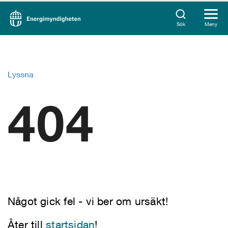
Sök
Meny
Lyssna
404
Något gick fel - vi ber om ursäkt!
Åter till
startsidan
!