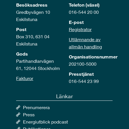
Besöksadress
Telefon (växel)
Gredbyvägen 10
016-544 20 00
Eskilstuna
E-post
Post
Registrator
Box 310, 631 04
Utlämnande av
Eskilstuna
allmän handling
Gods
Organisationsnummer
Partihandlarvägen
202100-5000
61, 12044 Stockholm
Presstjänst
Fakturor
016-544 23 99
Länkar
Prenumerera
Press
Energiutblick podcast
Publikationer