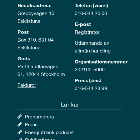
Besöksadress
Telefon (växel)
Gredbyvägen 10
016-544 20 00
Eskilstuna
E-post
Post
Registrator
Box 310, 631 04
Utlämnande av
Eskilstuna
allmän handling
Gods
Organisationsnummer
Partihandlarvägen
202100-5000
61, 12044 Stockholm
Presstjänst
Fakturor
016-544 23 99
Länkar
Prenumerera
Press
Energiutblick podcast
Publikationer