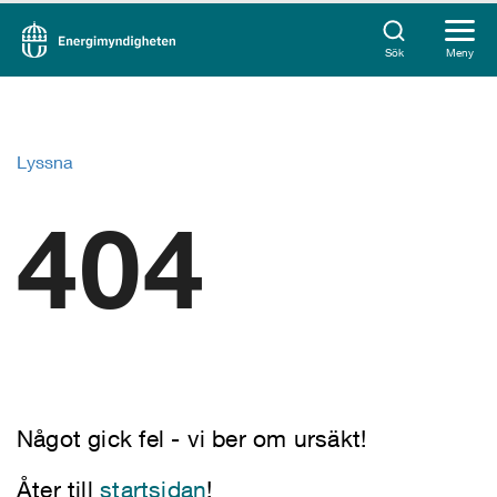
Sök
Meny
Lyssna
404
Något gick fel - vi ber om ursäkt!
Åter till
startsidan
!