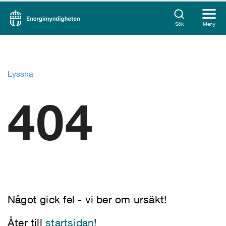
Sök
Meny
Lyssna
404
Något gick fel - vi ber om ursäkt!
Åter till
startsidan
!