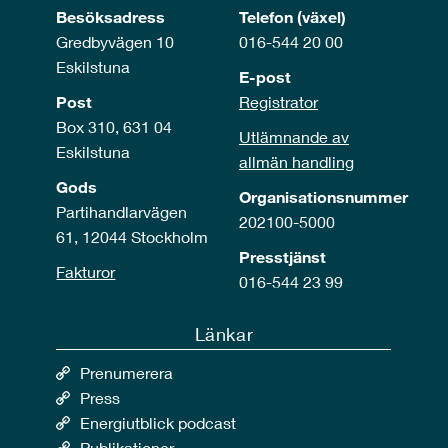
Besöksadress
Telefon (växel)
Gredbyvägen 10
016-544 20 00
Eskilstuna
E-post
Post
Registrator
Box 310, 631 04
Utlämnande av
Eskilstuna
allmän handling
Gods
Organisationsnummer
Partihandlarvägen
202100-5000
61, 12044 Stockholm
Presstjänst
Fakturor
016-544 23 99
Länkar
Prenumerera
Press
Energiutblick podcast
Publikationer