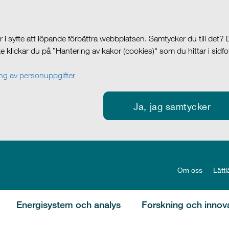
i syfte att löpande förbättra webbplatsen. Samtycker du till det?
cke klickar du på ”Hantering av kakor (cookies)" som du hittar i sidf
g av personuppgifter
Ja, jag samtycker
Om oss
Lättl
Energisystem och analys
Forskning och innov