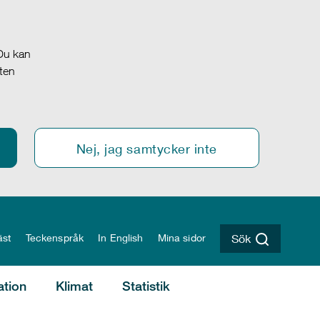
 Du kan
oten
Nej, jag samtycker inte
äst
Teckenspråk
In English
Mina sidor
Sök
ation
Klimat
Statistik