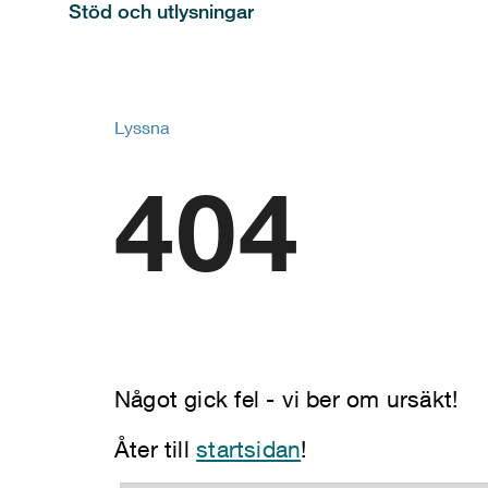
Stöd och utlysningar
Lyssna
404
Något gick fel - vi ber om ursäkt!
Åter till
startsidan
!