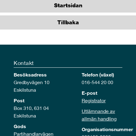
Startsidan
Tillbaka
Kontakt
Besöksadress
Telefon (växel)
Gredbyvägen 10
016-544 20 00
Eskilstuna
E-post
Post
Registrator
Box 310, 631 04
Utlämnande av
Eskilstuna
allmän handling
Gods
Organisationsnummer
Partihandlarvägen