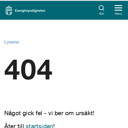
Sök
Meny
Lyssna
404
Något gick fel - vi ber om ursäkt!
Åter till
startsidan
!