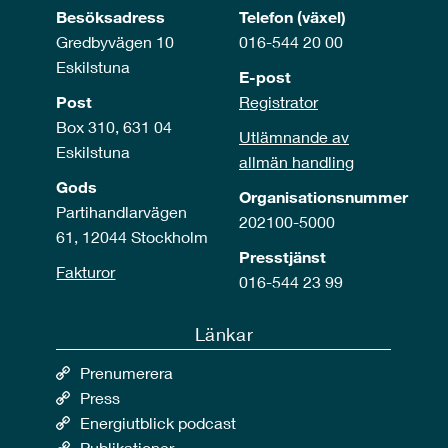
Besöksadress
Telefon (växel)
Gredbyvägen 10
016-544 20 00
Eskilstuna
E-post
Post
Registrator
Box 310, 631 04
Utlämnande av
Eskilstuna
allmän handling
Gods
Organisationsnummer
Partihandlarvägen
202100-5000
61, 12044 Stockholm
Presstjänst
Fakturor
016-544 23 99
Länkar
Prenumerera
Press
Energiutblick podcast
Publikationer