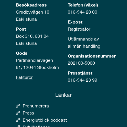
Besöksadress
Telefon (växel)
Gredbyvägen 10
016-544 20 00
Eskilstuna
E-post
Post
Registrator
Box 310, 631 04
Utlämnande av
Eskilstuna
allmän handling
Gods
Organisationsnummer
Partihandlarvägen
202100-5000
61, 12044 Stockholm
Presstjänst
Fakturor
016-544 23 99
Länkar
Prenumerera
Press
Energiutblick podcast
Publikationer