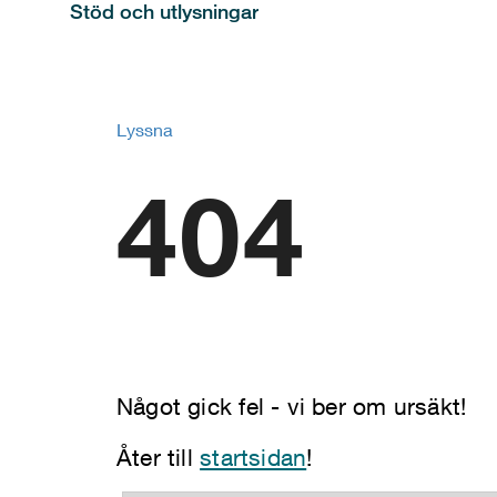
Stöd och utlysningar
Lyssna
404
Något gick fel - vi ber om ursäkt!
Åter till
startsidan
!