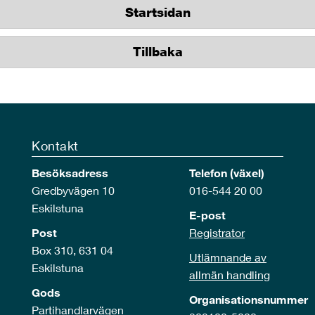
Startsidan
Tillbaka
Kontakt
Besöksadress
Telefon (växel)
Gredbyvägen 10
016-544 20 00
Eskilstuna
E-post
Post
Registrator
Box 310, 631 04
Utlämnande av
Eskilstuna
allmän handling
Gods
Organisationsnummer
Partihandlarvägen