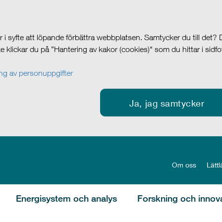
i syfte att löpande förbättra webbplatsen. Samtycker du till det?
cke klickar du på ”Hantering av kakor (cookies)" som du hittar i sidf
g av personuppgifter
Ja, jag samtycker
Om oss
Lättl
Energisystem och analys
Forskning och innov