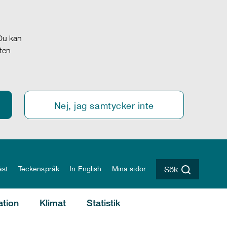
 Du kan
oten
Nej, jag samtycker inte
äst
Teckenspråk
In English
Mina sidor
Sök
ation
Klimat
Statistik