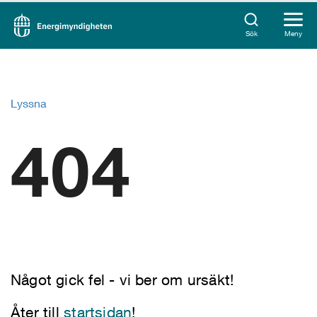
Sök
Meny
Lyssna
404
Något gick fel - vi ber om ursäkt!
Åter till
startsidan
!