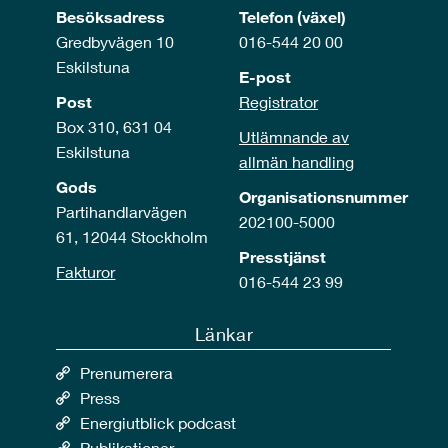
Besöksadress
Telefon (växel)
Gredbyvägen 10
016-544 20 00
Eskilstuna
E-post
Post
Registrator
Box 310, 631 04
Utlämnande av
Eskilstuna
allmän handling
Gods
Organisationsnummer
Partihandlarvägen
202100-5000
61, 12044 Stockholm
Presstjänst
Fakturor
016-544 23 99
Länkar
Prenumerera
Press
Energiutblick podcast
Publikationer