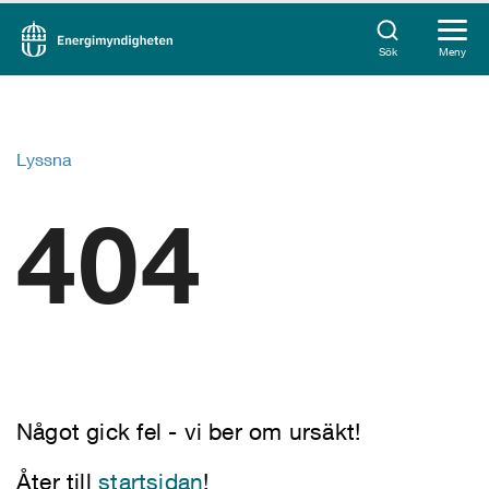
Sök
Meny
Lyssna
404
Något gick fel - vi ber om ursäkt!
Åter till
startsidan
!