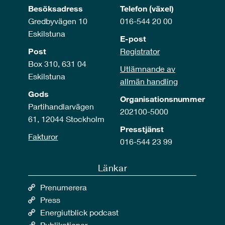
Besöksadress
Telefon (växel)
Gredbyvägen 10
016-544 20 00
Eskilstuna
E-post
Post
Registrator
Box 310, 631 04
Utlämnande av
Eskilstuna
allmän handling
Gods
Organisationsnummer
Partihandlarvägen
202100-5000
61, 12044 Stockholm
Presstjänst
Fakturor
016-544 23 99
Länkar
Prenumerera
Press
Energiutblick podcast
Publikationer