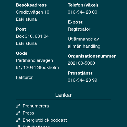
Besöksadress
Telefon (växel)
Gredbyvägen 10
016-544 20 00
Eskilstuna
E-post
Post
Registrator
Box 310, 631 04
Utlämnande av
Eskilstuna
allmän handling
Gods
Organisationsnummer
Partihandlarvägen
202100-5000
61, 12044 Stockholm
Presstjänst
Fakturor
016-544 23 99
Länkar
Prenumerera
Press
Energiutblick podcast
Publikationer