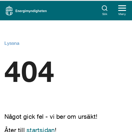
Sök
Meny
Lyssna
404
Något gick fel - vi ber om ursäkt!
Åter till
startsidan
!