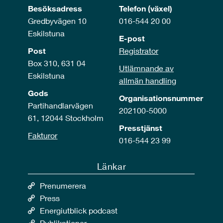
Besöksadress
Telefon (växel)
Gredbyvägen 10
016-544 20 00
Eskilstuna
E-post
Post
Registrator
Box 310, 631 04
Utlämnande av
Eskilstuna
allmän handling
Gods
Organisationsnummer
Partihandlarvägen
202100-5000
61, 12044 Stockholm
Presstjänst
Fakturor
016-544 23 99
Länkar
Prenumerera
Press
Energiutblick podcast
Publikationer