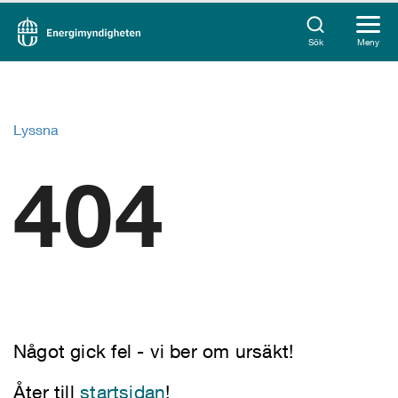
Sök
Meny
Lyssna
404
Något gick fel - vi ber om ursäkt!
Åter till
startsidan
!