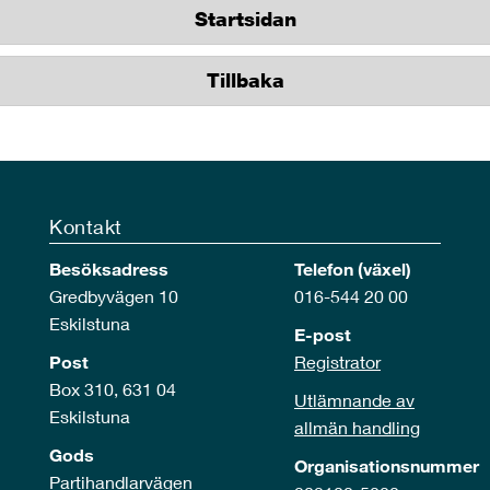
Startsidan
Tillbaka
Kontakt
Besöksadress
Telefon (växel)
Gredbyvägen 10
016-544 20 00
Eskilstuna
E-post
Post
Registrator
Box 310, 631 04
Utlämnande av
Eskilstuna
allmän handling
Gods
Organisationsnummer
Partihandlarvägen