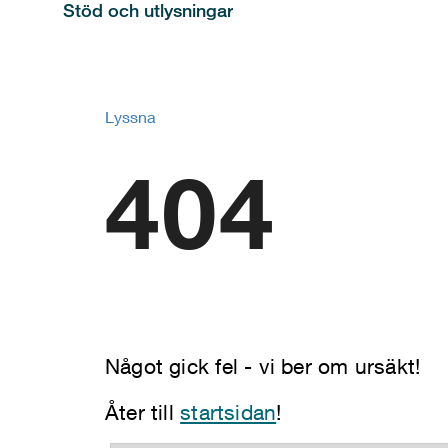
Stöd och utlysningar
Lyssna
404
Något gick fel - vi ber om ursäkt!
Åter till
startsidan
!