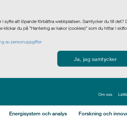
i syfte att löpande förbättra webbplatsen. Samtycker du till det?
cke klickar du på ”Hantering av kakor (cookies)" som du hittar i sidf
g av personuppgifter
Ja, jag samtycker
Om oss
Lättl
Energisystem och analys
Forskning och innov