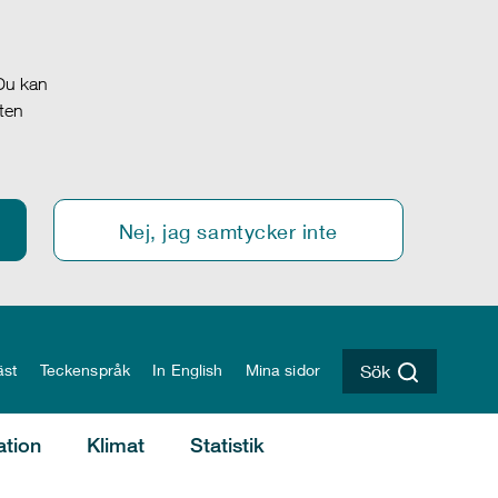
 Du kan
oten
Nej, jag samtycker inte
äst
Teckenspråk
In English
Mina sidor
Sök
ation
Klimat
Statistik