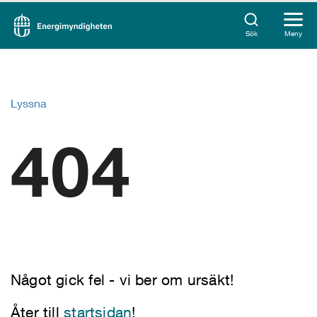
Sök
Meny
Lyssna
404
Något gick fel - vi ber om ursäkt!
Åter till
startsidan
!