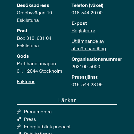
Besöksadress
Telefon (växel)
Gredbyvägen 10
016-544 20 00
Eskilstuna
E-post
Post
Registrator
Box 310, 631 04
Utlämnande av
Eskilstuna
allmän handling
Gods
Organisationsnummer
Partihandlarvägen
202100-5000
61, 12044 Stockholm
Presstjänst
Fakturor
016-544 23 99
Länkar
Prenumerera
Press
Energiutblick podcast
Publikationer