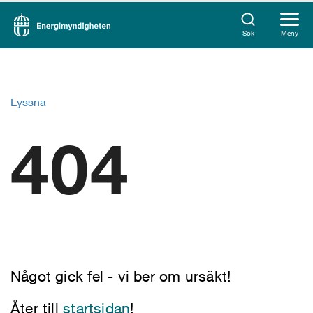
Sök
Meny
Lyssna
404
Något gick fel - vi ber om ursäkt!
Åter till
startsidan
!