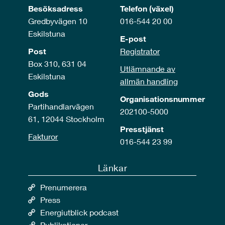
Besöksadress
Telefon (växel)
Gredbyvägen 10
016-544 20 00
Eskilstuna
E-post
Post
Registrator
Box 310, 631 04
Utlämnande av
Eskilstuna
allmän handling
Gods
Organisationsnummer
Partihandlarvägen
202100-5000
61, 12044 Stockholm
Presstjänst
Fakturor
016-544 23 99
Länkar
Prenumerera
Press
Energiutblick podcast
Publikationer