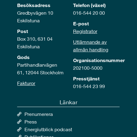
Besöksadress
Telefon (växel)
Gredbyvägen 10
016-544 20 00
Eskilstuna
E-post
Post
Registrator
Box 310, 631 04
Utlämnande av
Eskilstuna
allmän handling
Gods
Organisationsnummer
Partihandlarvägen
202100-5000
61, 12044 Stockholm
Presstjänst
Fakturor
016-544 23 99
Länkar
Prenumerera
Press
Energiutblick podcast
Publikationer