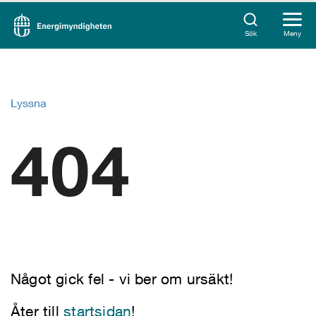
Sök
Meny
Lyssna
404
Något gick fel - vi ber om ursäkt!
Åter till
startsidan
!