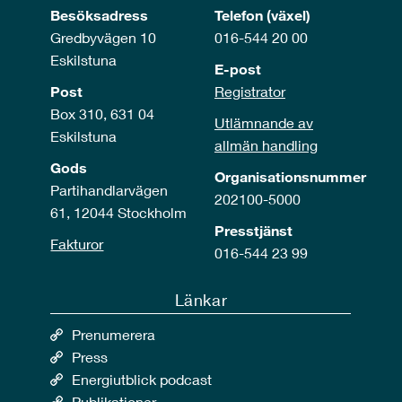
Besöksadress
Telefon (växel)
Gredbyvägen 10
016-544 20 00
Eskilstuna
E-post
Post
Registrator
Box 310, 631 04
Utlämnande av
Eskilstuna
allmän handling
Gods
Organisationsnummer
Partihandlarvägen
202100-5000
61, 12044 Stockholm
Presstjänst
Fakturor
016-544 23 99
Länkar
Prenumerera
Press
Energiutblick podcast
Publikationer