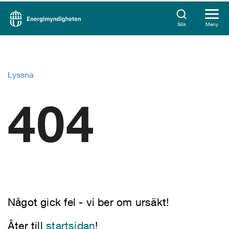
Sök
Meny
Lyssna
404
Något gick fel - vi ber om ursäkt!
Åter till
startsidan
!