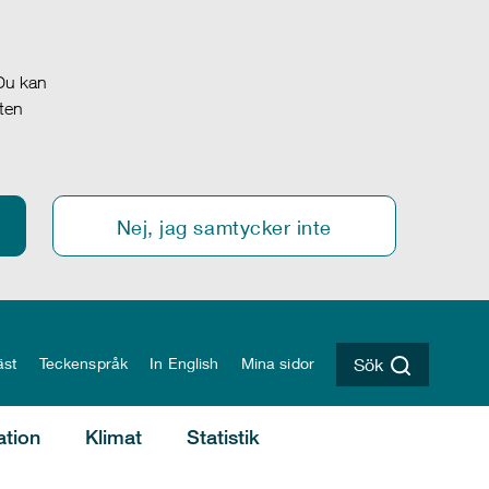
 Du kan
oten
Nej, jag samtycker inte
äst
Teckenspråk
In English
Mina sidor
Sök
ation
Klimat
Statistik