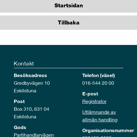
Startsidan
Tillbaka
Kontakt
Besöksadress
Telefon (växel)
Gredbyvägen 10
016-544 20 00
Eskilstuna
E-post
Post
Registrator
Box 310, 631 04
Utlämnande av
Eskilstuna
allmän handling
Gods
Organisationsnummer
Partihandlarvägen