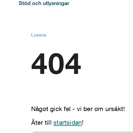
Stöd och utlysningar
Lyssna
404
Något gick fel - vi ber om ursäkt!
Åter till
startsidan
!