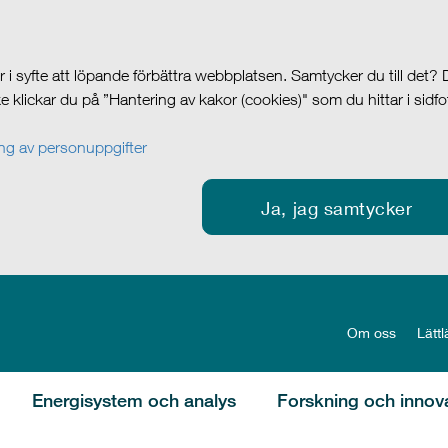
i syfte att löpande förbättra webbplatsen. Samtycker du till det?
cke klickar du på ”Hantering av kakor (cookies)" som du hittar i sidf
g av personuppgifter
Ja, jag samtycker
Om oss
Lättl
Energisystem och analys
Forskning och innov