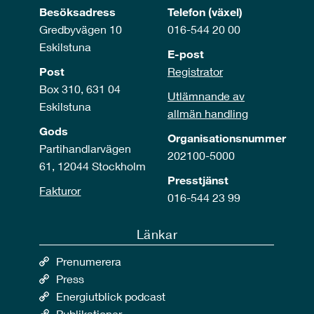
Besöksadress
Telefon (växel)
Gredbyvägen 10
016-544 20 00
Eskilstuna
E-post
Post
Registrator
Box 310, 631 04
Utlämnande av
Eskilstuna
allmän handling
Gods
Organisationsnummer
Partihandlarvägen
202100-5000
61, 12044 Stockholm
Presstjänst
Fakturor
016-544 23 99
Länkar
Prenumerera
Press
Energiutblick podcast
Publikationer