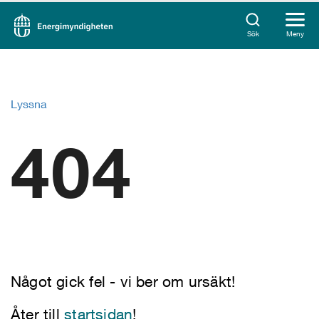
Sök
Meny
Lyssna
404
Något gick fel - vi ber om ursäkt!
Åter till
startsidan
!