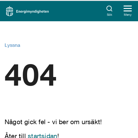
Sök
Meny
Lyssna
404
Något gick fel - vi ber om ursäkt!
Åter till
startsidan
!