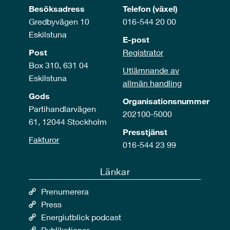
Besöksadress
Telefon (växel)
Gredbyvägen 10
016-544 20 00
Eskilstuna
E-post
Post
Registrator
Box 310, 631 04
Utlämnande av
Eskilstuna
allmän handling
Gods
Organisationsnummer
Partihandlarvägen
202100-5000
61, 12044 Stockholm
Presstjänst
Fakturor
016-544 23 99
Länkar
Prenumerera
Press
Energiutblick podcast
Publikationer