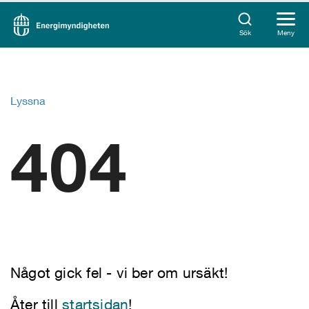
Sök
Meny
Lyssna
404
Något gick fel - vi ber om ursäkt!
Åter till
startsidan
!