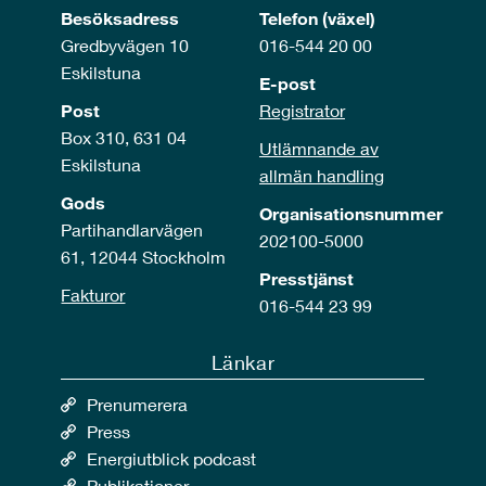
Besöksadress
Telefon (växel)
Gredbyvägen 10
016-544 20 00
Eskilstuna
E-post
Post
Registrator
Box 310, 631 04
Utlämnande av
Eskilstuna
allmän handling
Gods
Organisationsnummer
Partihandlarvägen
202100-5000
61, 12044 Stockholm
Presstjänst
Fakturor
016-544 23 99
Länkar
Prenumerera
Press
Energiutblick podcast
Publikationer