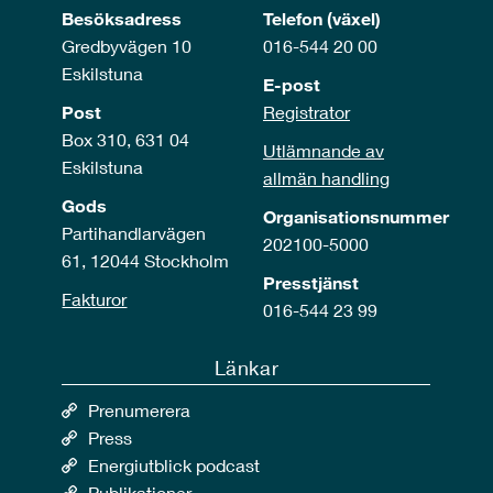
Besöksadress
Telefon (växel)
Gredbyvägen 10
016-544 20 00
Eskilstuna
E-post
Post
Registrator
Box 310, 631 04
Utlämnande av
Eskilstuna
allmän handling
Gods
Organisationsnummer
Partihandlarvägen
202100-5000
61, 12044 Stockholm
Presstjänst
Fakturor
016-544 23 99
Länkar
Prenumerera
Press
Energiutblick podcast
Publikationer