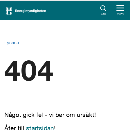
Sök
Meny
Lyssna
404
Något gick fel - vi ber om ursäkt!
Åter till
startsidan
!