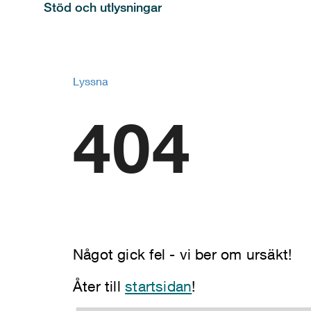
Stöd och utlysningar
Lyssna
404
Något gick fel - vi ber om ursäkt!
Åter till
startsidan
!