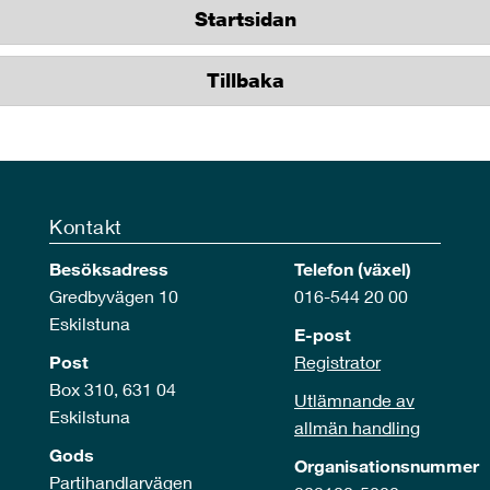
Startsidan
Tillbaka
Kontakt
Besöksadress
Telefon (växel)
Gredbyvägen 10
016-544 20 00
Eskilstuna
E-post
Post
Registrator
Box 310, 631 04
Utlämnande av
Eskilstuna
allmän handling
Gods
Organisationsnummer
Partihandlarvägen