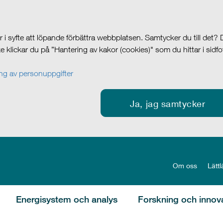
i syfte att löpande förbättra webbplatsen. Samtycker du till det?
cke klickar du på ”Hantering av kakor (cookies)" som du hittar i sidf
g av personuppgifter
Ja, jag samtycker
Om oss
Lättl
Energisystem och analys
Forskning och innov