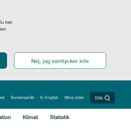
 Du kan
oten
Nej, jag samtycker inte
äst
Teckenspråk
In English
Mina sidor
Sök
ation
Klimat
Statistik