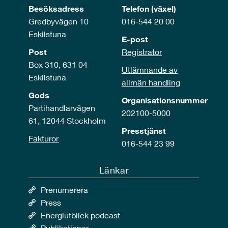
Besöksadress
Telefon (växel)
Gredbyvägen 10
016-544 20 00
Eskilstuna
E-post
Post
Registrator
Box 310, 631 04
Utlämnande av
Eskilstuna
allmän handling
Gods
Organisationsnummer
Partihandlarvägen
202100-5000
61, 12044 Stockholm
Presstjänst
Fakturor
016-544 23 99
Länkar
Prenumerera
Press
Energiutblick podcast
Publikationer