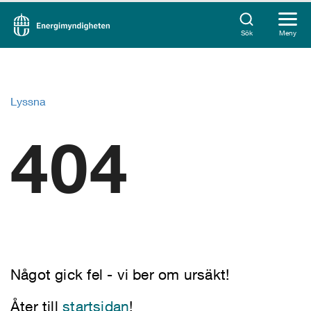
Sök
Meny
Lyssna
404
Något gick fel - vi ber om ursäkt!
Åter till
startsidan
!