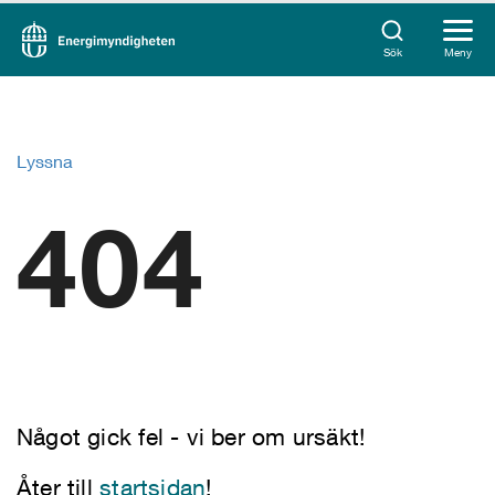
Sök
Meny
Lyssna
404
Något gick fel - vi ber om ursäkt!
Åter till
startsidan
!