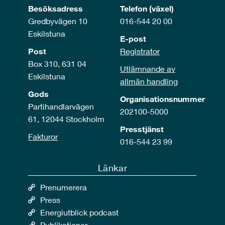
Besöksadress
Telefon (växel)
Gredbyvägen 10
016-544 20 00
Eskilstuna
E-post
Post
Registrator
Box 310, 631 04
Utlämnande av
Eskilstuna
allmän handling
Gods
Organisationsnummer
Partihandlarvägen
202100-5000
61, 12044 Stockholm
Presstjänst
Fakturor
016-544 23 99
Länkar
Prenumerera
Press
Energiutblick podcast
Publikationer