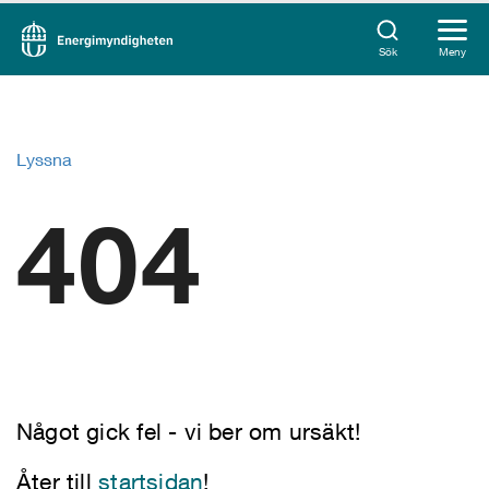
Sök
Meny
Lyssna
404
Något gick fel - vi ber om ursäkt!
Åter till
startsidan
!