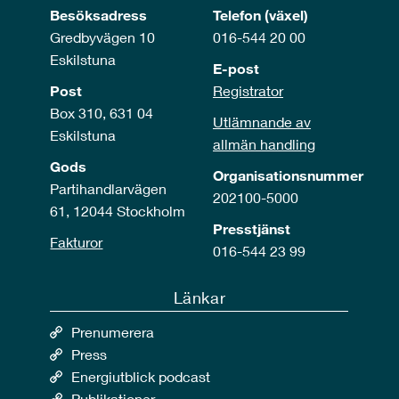
Besöksadress
Telefon (växel)
Gredbyvägen 10
016-544 20 00
Eskilstuna
E-post
Post
Registrator
Box 310, 631 04
Utlämnande av
Eskilstuna
allmän handling
Gods
Organisationsnummer
Partihandlarvägen
202100-5000
61, 12044 Stockholm
Presstjänst
Fakturor
016-544 23 99
Länkar
Prenumerera
Press
Energiutblick podcast
Publikationer