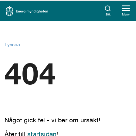
Sök
Meny
Lyssna
404
Något gick fel - vi ber om ursäkt!
Åter till
startsidan
!