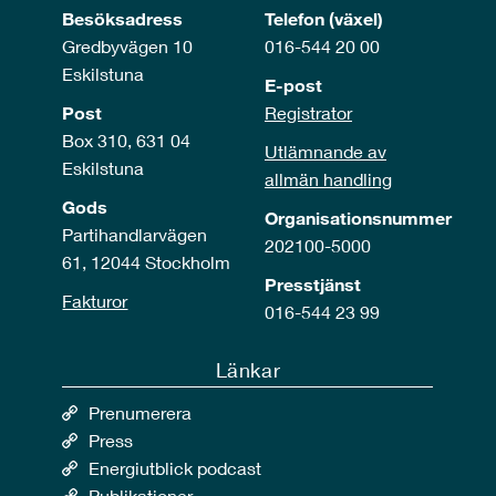
Besöksadress
Telefon (växel)
Gredbyvägen 10
016-544 20 00
Eskilstuna
E-post
Post
Registrator
Box 310, 631 04
Utlämnande av
Eskilstuna
allmän handling
Gods
Organisationsnummer
Partihandlarvägen
202100-5000
61, 12044 Stockholm
Presstjänst
Fakturor
016-544 23 99
Länkar
Prenumerera
Press
Energiutblick podcast
Publikationer