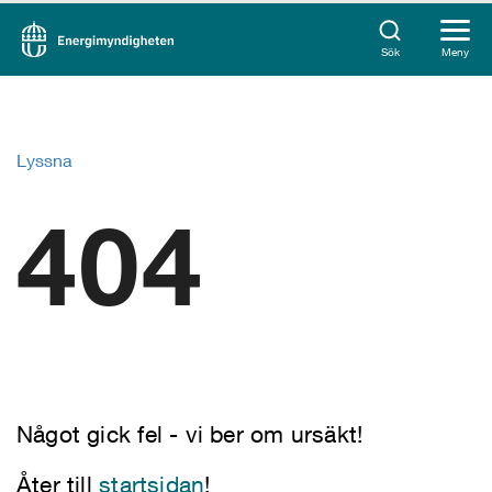
Sök
Meny
Lyssna
404
Något gick fel - vi ber om ursäkt!
Åter till
startsidan
!