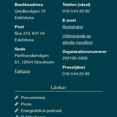
Besöksadress
Telefon (växel)
Gredbyvägen 10
016-544 20 00
Eskilstuna
E-post
Post
Registrator
Box 310, 631 04
Utlämnande av
Eskilstuna
allmän handling
Gods
Organisationsnummer
Partihandlarvägen
202100-5000
61, 12044 Stockholm
Presstjänst
Fakturor
016-544 23 99
Länkar
Prenumerera
Press
Energiutblick podcast
Publikationer