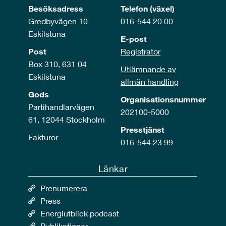
Besöksadress
Telefon (växel)
Gredbyvägen 10
016-544 20 00
Eskilstuna
E-post
Post
Registrator
Box 310, 631 04
Utlämnande av
Eskilstuna
allmän handling
Gods
Organisationsnummer
Partihandlarvägen
202100-5000
61, 12044 Stockholm
Presstjänst
Fakturor
016-544 23 99
Länkar
Prenumerera
Press
Energiutblick podcast
Publikationer