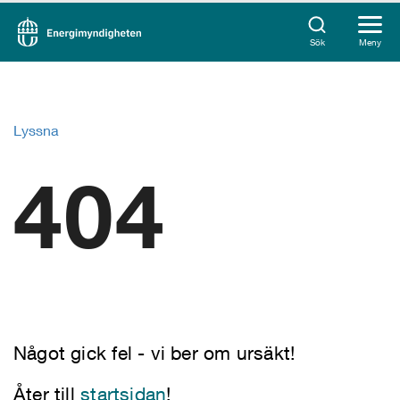
Sök
Meny
Lyssna
404
Något gick fel - vi ber om ursäkt!
Åter till
startsidan
!