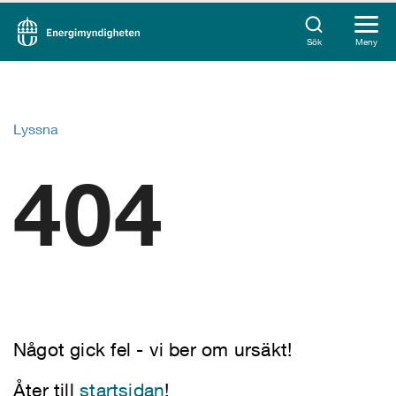
Sök
Meny
Lyssna
404
Något gick fel - vi ber om ursäkt!
Åter till
startsidan
!