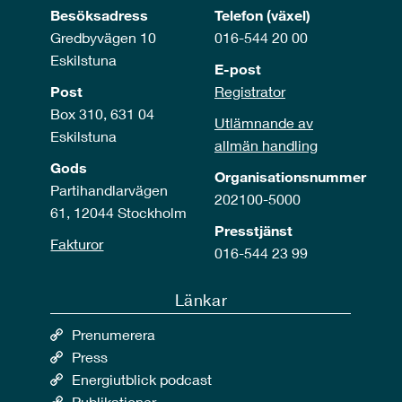
Besöksadress
Telefon (växel)
Gredbyvägen 10
016-544 20 00
Eskilstuna
E-post
Post
Registrator
Box 310, 631 04
Utlämnande av
Eskilstuna
allmän handling
Gods
Organisationsnummer
Partihandlarvägen
202100-5000
61, 12044 Stockholm
Presstjänst
Fakturor
016-544 23 99
Länkar
Prenumerera
Press
Energiutblick podcast
Publikationer