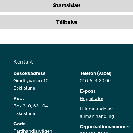
Startsidan
Tillbaka
Kontakt
Besöksadress
Telefon (växel)
Gredbyvägen 10
016-544 20 00
Eskilstuna
E-post
Post
Registrator
Box 310, 631 04
Utlämnande av
Eskilstuna
allmän handling
Gods
Organisationsnummer
Partihandlarvägen