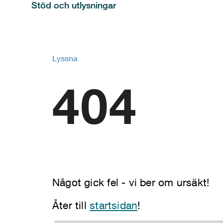
Stöd och utlysningar
Lyssna
404
Något gick fel - vi ber om ursäkt!
Åter till
startsidan
!