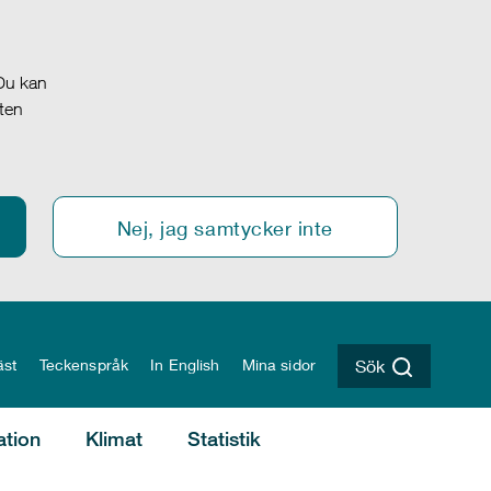
 Du kan
oten
Nej, jag samtycker inte
äst
Teckenspråk
In English
Mina sidor
Sök
ation
Klimat
Statistik