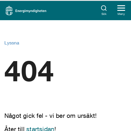
Sök
Meny
Lyssna
404
Något gick fel - vi ber om ursäkt!
Åter till
startsidan
!