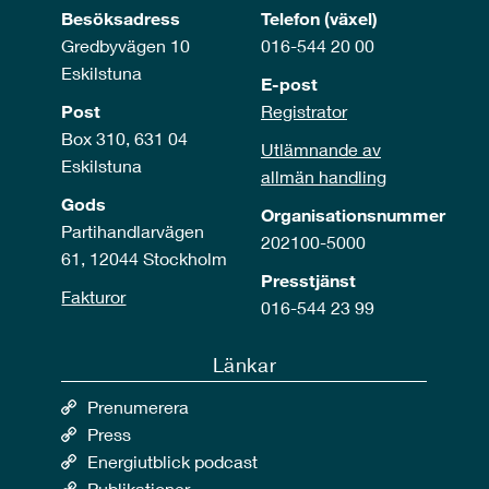
Besöksadress
Telefon (växel)
Gredbyvägen 10
016-544 20 00
Eskilstuna
E-post
Post
Registrator
Box 310, 631 04
Utlämnande av
Eskilstuna
allmän handling
Gods
Organisationsnummer
Partihandlarvägen
202100-5000
61, 12044 Stockholm
Presstjänst
Fakturor
016-544 23 99
Länkar
Prenumerera
Press
Energiutblick podcast
Publikationer