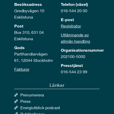
Besöksadress
Telefon (växel)
Gredbyvägen 10
016-544 20 00
Eskilstuna
E-post
Post
Registrator
Box 310, 631 04
Utlämnande av
Eskilstuna
allmän handling
Gods
Organisationsnummer
Partihandlarvägen
202100-5000
61, 12044 Stockholm
Presstjänst
Fakturor
016-544 23 99
Länkar
Prenumerera
Press
Energiutblick podcast
Publikationer