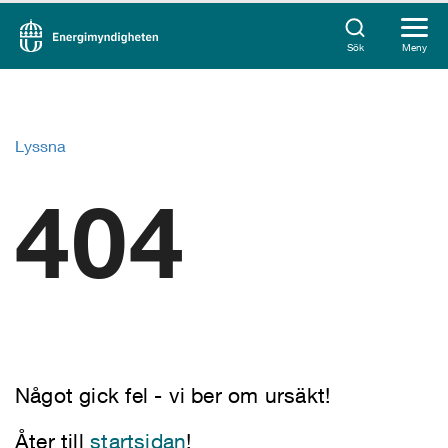
Sök
Meny
Lyssna
404
Något gick fel - vi ber om ursäkt!
Åter till
startsidan
!