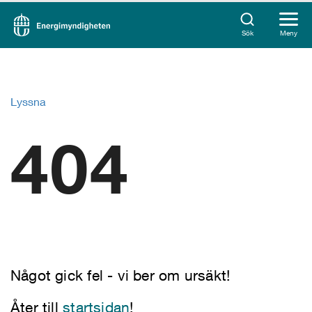
Sök
Meny
Lyssna
404
Något gick fel - vi ber om ursäkt!
Åter till
startsidan
!