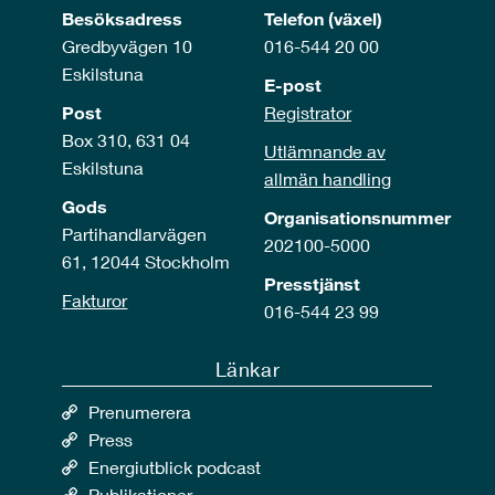
Besöksadress
Telefon (växel)
Gredbyvägen 10
016-544 20 00
Eskilstuna
E-post
Post
Registrator
Box 310, 631 04
Utlämnande av
Eskilstuna
allmän handling
Gods
Organisationsnummer
Partihandlarvägen
202100-5000
61, 12044 Stockholm
Presstjänst
Fakturor
016-544 23 99
Länkar
Prenumerera
Press
Energiutblick podcast
Publikationer