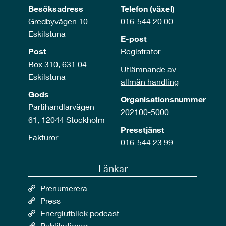
Besöksadress
Telefon (växel)
Gredbyvägen 10
016-544 20 00
Eskilstuna
E-post
Post
Registrator
Box 310, 631 04
Utlämnande av
Eskilstuna
allmän handling
Gods
Organisationsnummer
Partihandlarvägen
202100-5000
61, 12044 Stockholm
Presstjänst
Fakturor
016-544 23 99
Länkar
Prenumerera
Press
Energiutblick podcast
Publikationer