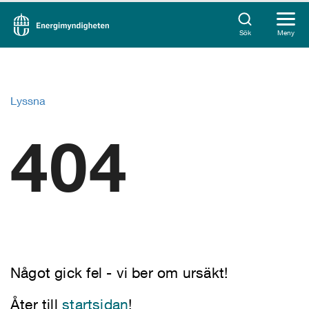
Sök
Meny
Lyssna
404
Något gick fel - vi ber om ursäkt!
Åter till
startsidan
!