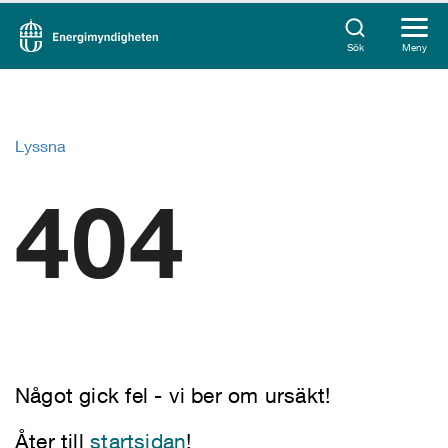
Sök
Meny
Lyssna
404
Något gick fel - vi ber om ursäkt!
Åter till
startsidan
!