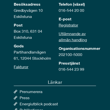
Besöksadress
Telefon (växel)
Gredbyvägen 10
016-544 20 00
Eskilstuna
E-post
Post
Registrator
Box 310, 631 04
Utlämnande av
Eskilstuna
allmän handling
Gods
Organisationsnummer
Partihandlarvägen
202100-5000
61, 12044 Stockholm
Presstjänst
Fakturor
016-544 23 99
Länkar
Prenumerera
Press
Energiutblick podcast
Publikationer