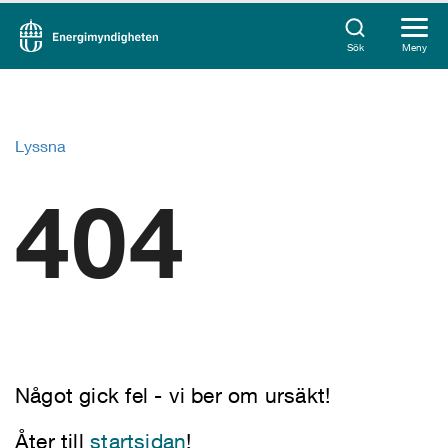
Sök
Meny
Lyssna
404
Något gick fel - vi ber om ursäkt!
Åter till
startsidan
!