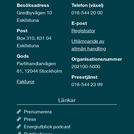
Besöksadress
Telefon (växel)
Gredbyvägen 10
016-544 20 00
Eskilstuna
E-post
Post
Registrator
Box 310, 631 04
Utlämnande av
Eskilstuna
allmän handling
Gods
Organisationsnummer
Partihandlarvägen
202100-5000
61, 12044 Stockholm
Presstjänst
Fakturor
016-544 23 99
Länkar
Prenumerera
Press
Energiutblick podcast
Publikationer